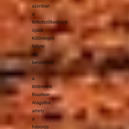
azonban
a
felfedezőkedvünk
újabb
különleges
helyre
vitt
bennünket
–
a
történelmi
Bourbon
Alagútba,
amely
a
háborús