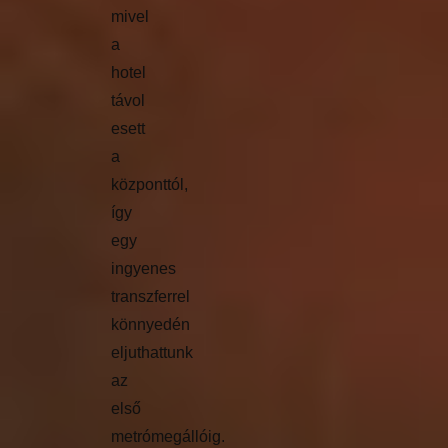
mivel
a
hotel
távol
esett
a
központtól,
így
egy
ingyenes
transzferrel
könnyedén
eljuthattunk
az
első
metrómegállóig.