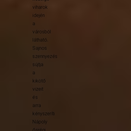
viharok
idején
a
városból
látható
.
Sajnos
szennyezés
sújtja
a
kikötő
vizeit
és
arra
kényszeríti
Nápoly
ősrégi