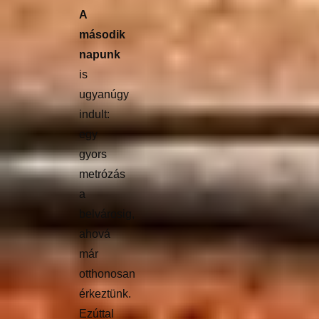
A
második
napunk
is
ugyanúgy
indult:
egy
gyors
metrózás
a
belvárosig,
ahová
már
otthonosan
érkeztünk.
Ezúttal