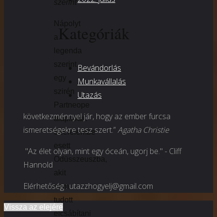
szerint
Nápolyt
Kategóriák
a
legenda
szerint
Bevándorlás
egy
Munkavállalás
szirén
Utazás
Partneope
következménnyel jár, hogy az ember furcsa
alapította.
ismeretségekre tesz szert.”
Agatha Christie
Szerelembe
esett
"Az élet olyan, mint egy óceán, ugorj be." - Cliff
Odüsszeuszba,
Hannold
akit
Elérhetőség : utazzhogyelj@gmail.com
nem
tudott
Vissza az elejére
elcsábítani