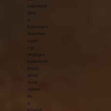
bejáratától
délre
a
Fisherman’s
Breeches-
sziget
egy
részleges
hullámtörőt
képez,
amely
tiszta
időben
és
a
közelgő