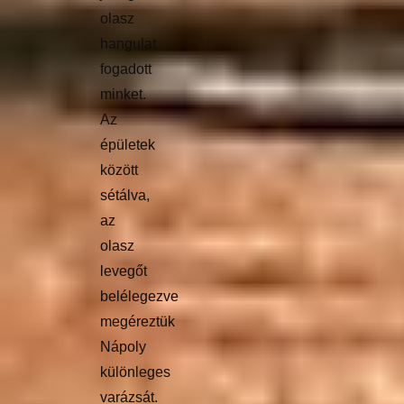
olasz
hangulat
fogadott
minket.
Az
épületek
között
sétálva,
az
olasz
levegőt
belélegezve
megéreztük
Nápoly
különleges
varázsát.