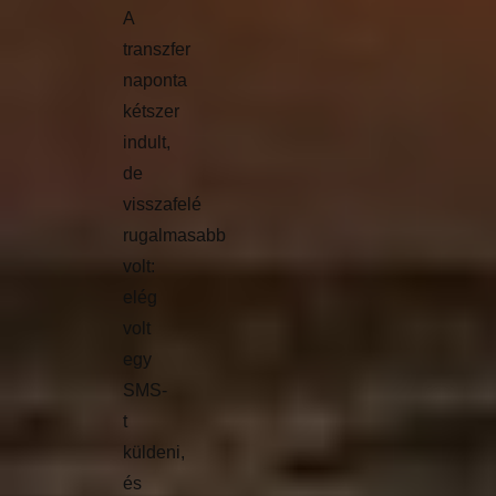
A
transzfer
naponta
kétszer
indult,
de
visszafelé
rugalmasabb
volt:
elég
volt
egy
SMS-
t
küldeni,
és