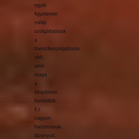
egyik
figyelemre
méltó
szolgáltatásuk
a
transzferszolgáltatás
volt,
amit
maga
a
tulajdonos
biztosított.
Ez
nagyon
hasznosnak
bizonyult,