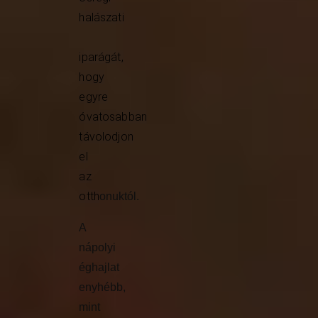
halászati
iparágát,
hogy
egyre
óvatosabban
távolodjon
el
az
otth
onuktól.
A
nápolyi
éghajlat
enyhébb,
mint