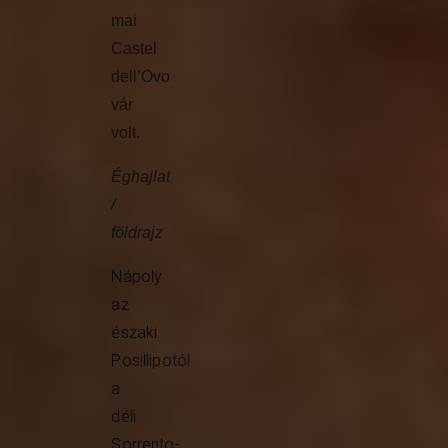
mai
Castel
dell’Ovo
vár
volt.
Éghajlat
/
földrajz
Nápoly
az
északi
Posillipotól
a
déli
Sorrento-