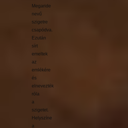
Megaride
nevű
szigetre
csapódva.
Ezután
sírt
emeltek
az
emlékére
és
elnevezték
róla
a
szigetet.
Helyszíne
a