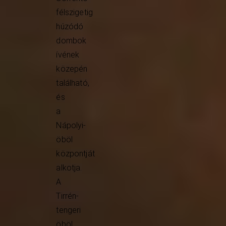
félszigetig
húzódó
dombok
ívének
közepén
található,
és
a
Nápolyi-
öböl
központját
alkotja.
A
Tirrén-
tengeri
öböl