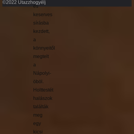
©2022 Utazzhogyélj
és
keserves
sírásba
kezdett,
a
könnyeitől
megtelt
a
Nápolyi-
öböl.
Holttestét
halászok
találták
meg
egy
kicsi